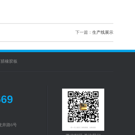
下一篇：
生产线展示
丁腈橡胶板
669
龙井路6号